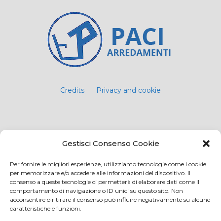
Credits
Privacy and cookie
Via Virginio 358/360
Gestisci Consenso Cookie
Loc. Anselmo 50025 Montespertoli (FI)
E-mail: info@paciarrediscolastici.com
Per fornire le migliori esperienze, utilizziamo tecnologie come i cookie
per memorizzare e/o accedere alle informazioni del dispositivo. Il
PEC: pacisrl@interfreepec.it
consenso a queste tecnologie ci permetterà di elaborare dati come il
comportamento di navigazione o ID unici su questo sito. Non
Tel e Fax: +39 0571 675108
acconsentire o ritirare il consenso può influire negativamente su alcune
PI e CF: 05012160486 Registro delle Imprese di
caratteristiche e funzioni.
Firenze (già n. 10614/2000) - R.E.A. n. 509797