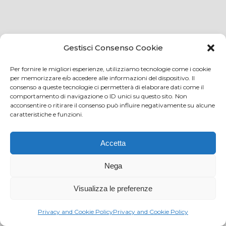
Via Virginio 358/360
Gestisci Consenso Cookie
Loc. Anselmo 50025 Montespertoli (FI)
E-mail: info@paciarrediscolastici.com
Per fornire le migliori esperienze, utilizziamo tecnologie come i cookie
per memorizzare e/o accedere alle informazioni del dispositivo. Il
PEC: pacisrl@interfreepec.it
consenso a queste tecnologie ci permetterà di elaborare dati come il
comportamento di navigazione o ID unici su questo sito. Non
Tel e Fax: +39 0571 675108
acconsentire o ritirare il consenso può influire negativamente su alcune
PI e CF: 05012160486 Registro delle Imprese di
caratteristiche e funzioni.
Firenze (già n. 10614/2000) - R.E.A. n. 509797
Capitale Sociale Euro 20.800,00 i.v.
Accetta
Nega
Visualizza le preferenze
Privacy and Cookie Policy
Privacy and Cookie Policy