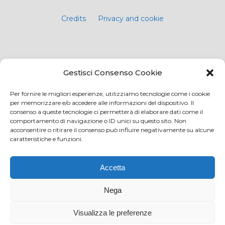
Credits
Privacy and cookie
Via Virginio 358/360
Gestisci Consenso Cookie
Loc. Anselmo 50025 Montespertoli (FI)
E-mail: info@paciarrediscolastici.com
Per fornire le migliori esperienze, utilizziamo tecnologie come i cookie
per memorizzare e/o accedere alle informazioni del dispositivo. Il
PEC: pacisrl@interfreepec.it
consenso a queste tecnologie ci permetterà di elaborare dati come il
comportamento di navigazione o ID unici su questo sito. Non
Tel e Fax: +39 0571 675108
acconsentire o ritirare il consenso può influire negativamente su alcune
PI e CF: 05012160486 Registro delle Imprese di
caratteristiche e funzioni.
Firenze (già n. 10614/2000) - R.E.A. n. 509797
Capitale Sociale Euro 20.800,00 i.v.
Accetta
Nega
Visualizza le preferenze