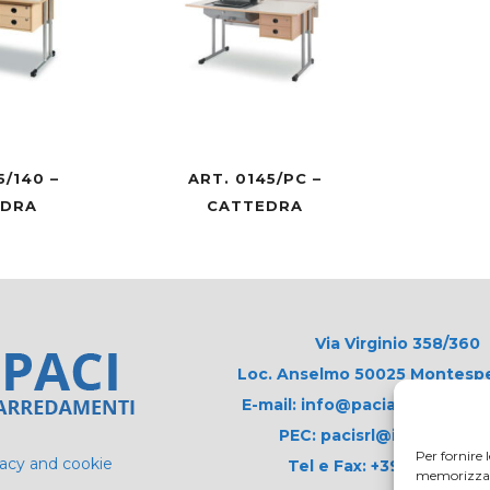
5/140 –
ART. 0145/PC –
EDRA
CATTEDRA
Via Virginio 358/360
Loc. Anselmo 50025 Montespert
E-mail: info@paciarrediscolas
PEC: pacisrl@interfreepe
Per fornire 
vacy and cookie
Tel e Fax: +39 0571 675
memorizzare 