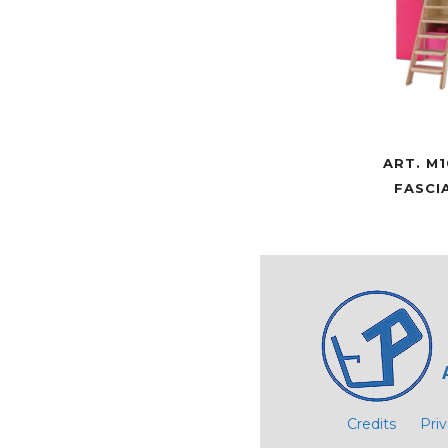
ART. M1
FASCI
Credits
Pri