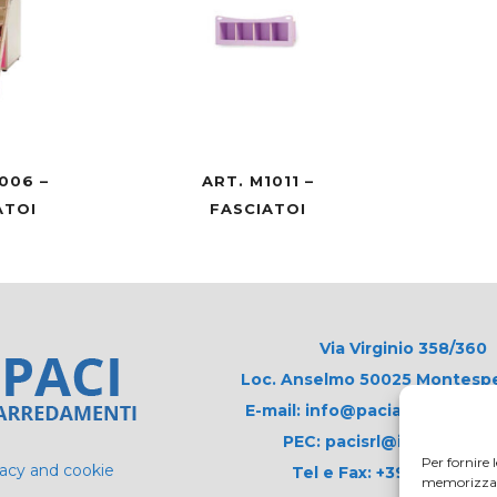
006 –
ART. M1011 –
ATOI
FASCIATOI
Via Virginio 358/360
Loc. Anselmo 50025 Montespert
E-mail: info@paciarrediscolas
PEC: pacisrl@interfreepe
Per fornire 
vacy and cookie
Tel e Fax: +39 0571 675
memorizzare 