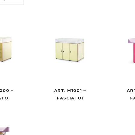
000 –
ART. M1001 –
AR
ATOI
FASCIATOI
F