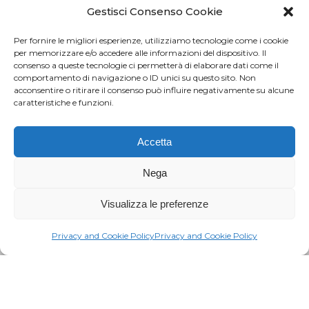
Credits
Privacy and cookie
Gestisci Consenso Cookie
Per fornire le migliori esperienze, utilizziamo tecnologie come i cookie
per memorizzare e/o accedere alle informazioni del dispositivo. Il
consenso a queste tecnologie ci permetterà di elaborare dati come il
Via Virginio 358/360
comportamento di navigazione o ID unici su questo sito. Non
Loc. Anselmo 50025 Montespertoli (FI)
acconsentire o ritirare il consenso può influire negativamente su alcune
caratteristiche e funzioni.
E-mail: info@paciarrediscolastici.com
PEC: pacisrl@interfreepec.it
Accetta
Tel e Fax: +39 0571 675108
PI e CF: 05012160486 Registro delle Imprese di
Nega
Firenze (già n. 10614/2000) - R.E.A. n. 509797
Visualizza le preferenze
Capitale Sociale Euro 20.800,00 i.v.
Privacy and Cookie Policy
Privacy and Cookie Policy