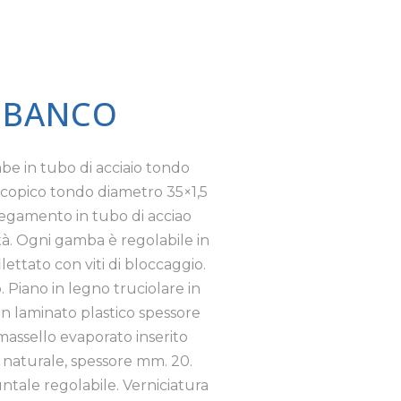
– BANCO
be in tubo di acciaio tondo
scopico tondo diametro 35×1,5
legamento in tubo di acciao
tà. Ogni gamba è regolabile in
lettato con viti di bloccaggio.
. Piano in legno truciolare in
 in laminato plastico spessore
o massello evaporato inserito
l naturale, spessore mm. 20.
untale regolabile. Verniciatura