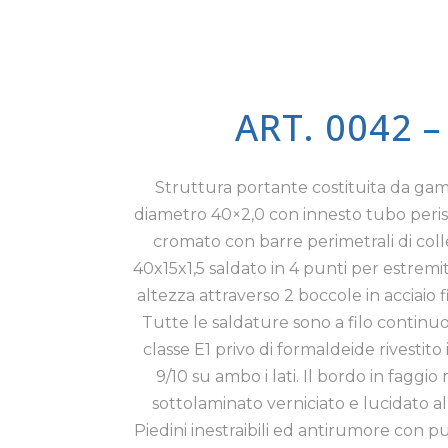
ART. 0042 
Struttura portante costituita da gam
diametro 40×2,0 con innesto tubo peri
cromato con barre perimetrali di col
40x15x1,5 saldato in 4 punti per estremi
altezza attraverso 2 boccole in acciaio fi
Tutte le saldature sono a filo continuo
classe E1 privo di formaldeide rivestito
9/10 su ambo i lati. Il bordo in faggi
sottolaminato verniciato e lucidato a
Piedini inestraibili ed antirumore con p