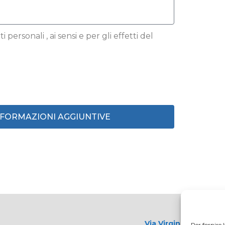
 personali , ai sensi e per gli effetti del
INFORMAZIONI AGGIUNTIVE
Via Virginio 358/360
Per fornire 