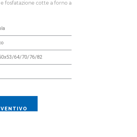
 e fosfatazione cotte a forno a
ola
co
50x53/64/70/76/82
EVENTIVO