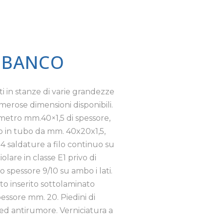
– BANCO
ti in stanze di varie grandezze
umerose dimensioni disponibili.
ametro mm.40×1,5 di spessore,
o in tubo da mm. 40x20x1,5,
4 saldature a filo continuo su
lare in classe E1 privo di
o spessore 9/10 su ambo i lati.
to inserito sottolaminato
pessore mm. 20. Piedini di
i ed antirumore. Verniciatura a