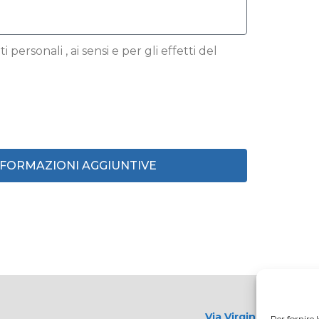
 personali , ai sensi e per gli effetti del
INFORMAZIONI AGGIUNTIVE
Via Virginio 358/360
Per fornire 