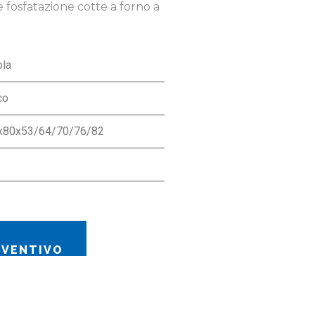
e fosfatazione cotte a forno a
ola
co
x80x53/64/70/76/82
EVENTIVO