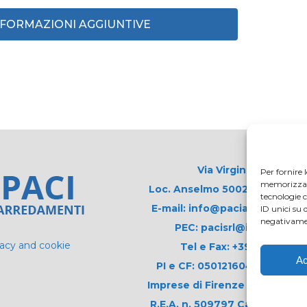
INFORMAZIONI AGGIUNTIVE
Via Virginio 358/360
Per fornire 
memorizzare 
Loc. Anselmo 50025 Montespert
tecnologie 
E-mail: info@paciarrediscolas
ID unici su 
negativamen
PEC: pacisrl@interfreepe
vacy and cookie
Tel e Fax: +39 0571 675
Ac
PI e CF: 05012160486 Registr
Imprese di Firenze (già n. 1061
R.E.A. n. 509797 Capitale Soci