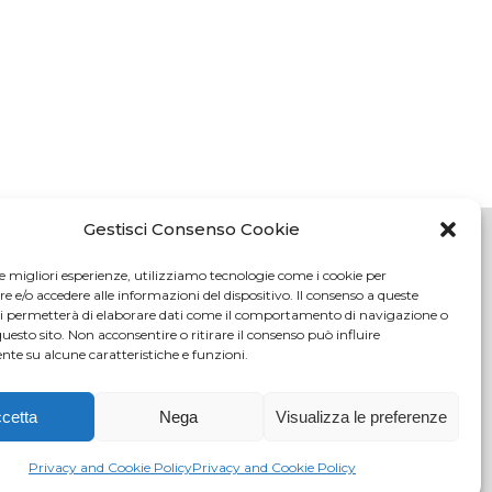
Gestisci Consenso Cookie
le migliori esperienze, utilizziamo tecnologie come i cookie per
e/o accedere alle informazioni del dispositivo. Il consenso a queste
oli (FI)
ci permetterà di elaborare dati come il comportamento di navigazione o
tici.com
questo sito. Non acconsentire o ritirare il consenso può influire
te su alcune caratteristiche e funzioni.
c.it
108
cetta
Nega
Visualizza le preferenze
o delle
4/2000) -
Privacy and Cookie Policy
Privacy and Cookie Policy
ale Euro