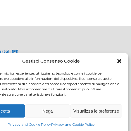
oli (FI)
tici.com
Gestisci Consenso Cookie
c.it
le migliori esperienze, utilizziamo tecnologie come i cookie per
108
e/o accedere alle informazioni del dispositivo. Il consenso a queste
o delle
ci permetterà di elaborare dati come il comportamento di navigazione o
questo sito. Non acconsentire o ritirare il consenso può influire
4/2000) -
te su alcune caratteristiche e funzioni.
ale Euro
cetta
Nega
Visualizza le preferenze
Privacy and Cookie Policy
Privacy and Cookie Policy