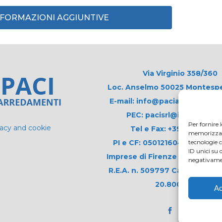
INFORMAZIONI AGGIUNTIVE
Via Virginio 358/360
Loc. Anselmo 50025 Montespert
E-mail: info@paciarrediscolas
PEC: pacisrl@interfreepe
Per fornire 
vacy and cookie
Tel e Fax: +39 0571 675
memorizzare 
PI e CF: 05012160486 Registr
tecnologie 
ID unici su 
Imprese di Firenze (già n. 1061
negativamen
R.E.A. n. 509797 Capitale Soci
20.800,00 i.v.
Ac