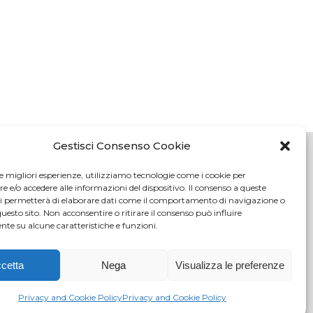
Gestisci Consenso Cookie
le migliori esperienze, utilizziamo tecnologie come i cookie per
e/o accedere alle informazioni del dispositivo. Il consenso a queste
oli (FI)
ci permetterà di elaborare dati come il comportamento di navigazione o
tici.com
questo sito. Non acconsentire o ritirare il consenso può influire
te su alcune caratteristiche e funzioni.
c.it
108
cetta
Nega
Visualizza le preferenze
o delle
4/2000) -
Privacy and Cookie Policy
Privacy and Cookie Policy
ale Euro