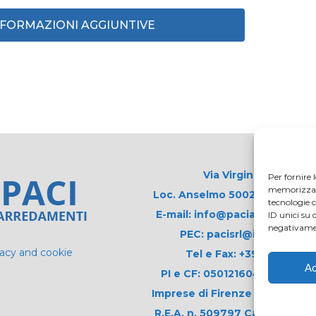
INFORMAZIONI AGGIUNTIVE
Via Virginio 358/360
Per fornire 
memorizzare 
Loc. Anselmo 50025 Montespert
tecnologie 
E-mail: info@paciarrediscolas
ID unici su 
negativamen
PEC: pacisrl@interfreepe
vacy and cookie
Tel e Fax: +39 0571 675
Ac
PI e CF: 05012160486 Registr
Imprese di Firenze (già n. 1061
R.E.A. n. 509797 Capitale Soci