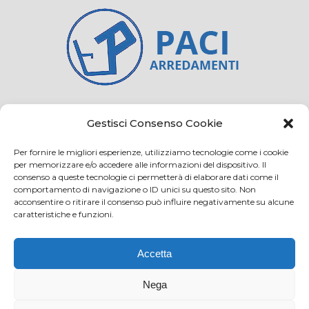
Credits
Privacy and cookie
Gestisci Consenso Cookie
Per fornire le migliori esperienze, utilizziamo tecnologie come i cookie
per memorizzare e/o accedere alle informazioni del dispositivo. Il
consenso a queste tecnologie ci permetterà di elaborare dati come il
Via Virginio 358/360
comportamento di navigazione o ID unici su questo sito. Non
Loc. Anselmo 50025 Montespertoli (FI)
acconsentire o ritirare il consenso può influire negativamente su alcune
caratteristiche e funzioni.
E-mail: info@paciarrediscolastici.com
PEC: pacisrl@interfreepec.it
Accetta
Tel e Fax: +39 0571 675108
PI e CF: 05012160486 Registro delle Imprese di
Nega
Firenze (già n. 10614/2000) - R.E.A. n. 509797