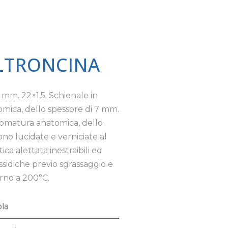
OLTRONCINA
 mm. 22×1,5. Schienale in
omica, dello spessore di 7 mm.
agomatura anatomica, dello
ono lucidate e verniciate al
ica alettata inestraibili ed
ssidiche previo sgrassaggio e
orno a 200°C.
ola