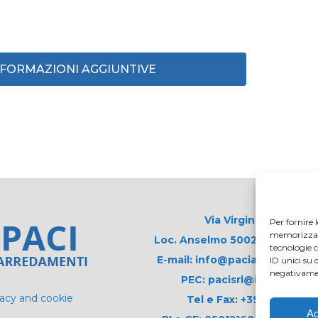
INFORMAZIONI AGGIUNTIVE
Via Virginio 358/360
Per fornire 
memorizzare 
Loc. Anselmo 50025 Montespert
tecnologie 
E-mail: info@paciarrediscolas
ID unici su 
negativamen
PEC: pacisrl@interfreepe
vacy and cookie
Tel e Fax: +39 0571 675
Ac