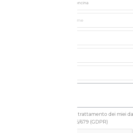
Autorizzo il trattamento dei miei dati
Reg.to UE 2016/679 (GDPR)