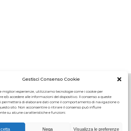
Gestisci Consenso Cookie
le migliori esperienze, utilizziamo tecnologie come i cookie per
e/o accedere alle informazioni del dispositivo. Il consenso a queste
oli (FI)
ci permetterà di elaborare dati come il comportamento di navigazione o
tici.com
questo sito. Non acconsentire o ritirare il consenso può influire
te su alcune caratteristiche e funzioni.
c.it
108
cetta
Nega
Visualizza le preferenze