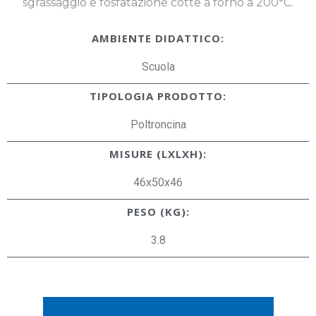
sgrassaggio e fosfatazione cotte a forno a 200°C.
AMBIENTE DIDATTICO:
Scuola
TIPOLOGIA PRODOTTO:
Poltroncina
MISURE (LXLXH):
46x50x46
PESO (KG):
3.8