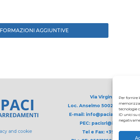
INFORMAZIONI AGGIUNTIVE
Via Virginio 358/360
Per fornire 
memorizzare 
Loc. Anselmo 50025 Montespert
tecnologie 
E-mail: info@paciarrediscolas
ID unici su 
negativamen
PEC: pacisrl@interfreepe
vacy and cookie
Tel e Fax: +39 0571 675
Ac