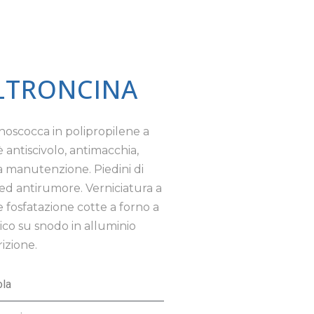
OLTRONCINA
noscocca in polipropilene a
 antiscivolo, antimacchia,
a manutenzione. Piedini di
i ed antirumore. Verniciatura a
e fosfatazione cotte a forno a
ico su snodo in alluminio
izione.
ola