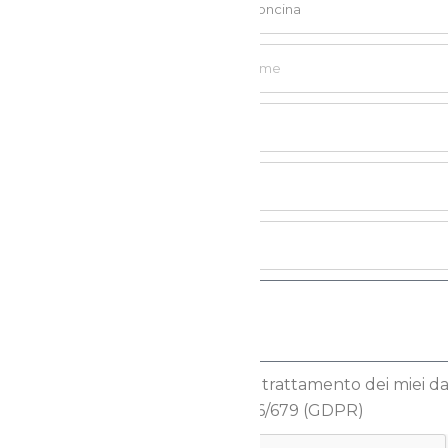
Autorizzo il trattamento dei miei dati
Reg.to UE 2016/679 (GDPR)