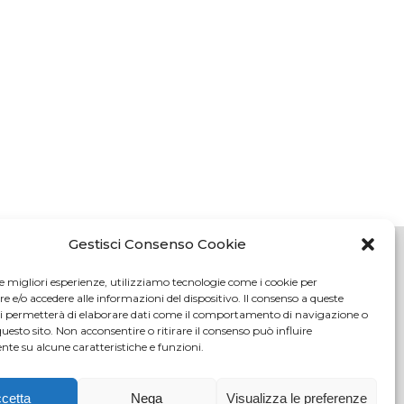
Gestisci Consenso Cookie
le migliori esperienze, utilizziamo tecnologie come i cookie per
e/o accedere alle informazioni del dispositivo. Il consenso a queste
oli (FI)
ci permetterà di elaborare dati come il comportamento di navigazione o
tici.com
questo sito. Non acconsentire o ritirare il consenso può influire
te su alcune caratteristiche e funzioni.
c.it
108
cetta
Nega
Visualizza le preferenze