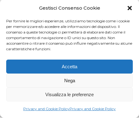
Credits
Privacy and cookie
Gestisci Consenso Cookie
Per fornire le migliori esperienze, utilizziamo tecnologie come i cookie
per memorizzare e/o accedere alle informazioni del dispositivo. Il
consenso a queste tecnologie ci permetterà di elaborare dati come il
Via Virginio 358/360
comportamento di navigazione o ID unici su questo sito. Non
Loc. Anselmo 50025 Montespertoli (FI)
acconsentire o ritirare il consenso può influire negativamente su alcune
caratteristiche e funzioni.
E-mail: info@paciarrediscolastici.com
PEC: pacisrl@interfreepec.it
Accetta
Tel e Fax: +39 0571 675108
PI e CF: 05012160486 Registro delle Imprese di
Nega
Firenze (già n. 10614/2000) - R.E.A. n. 509797
Visualizza le preferenze
Capitale Sociale Euro 20.800,00 i.v.
Privacy and Cookie Policy
Privacy and Cookie Policy