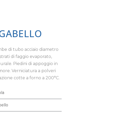
SGABELLO
mbe di tubo acciaio diametro
rati di faggio evaporato,
urale. Piedini di appoggio in
umore. Verniciatura a polveri
azione cotte a forno a 200°C.
ola
ello