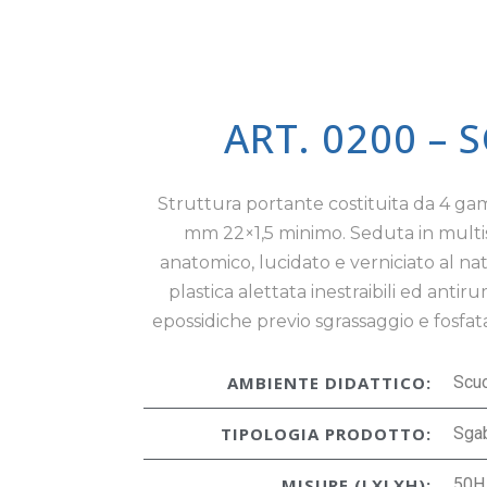
ART. 0200 – 
Struttura portante costituita da 4 ga
mm 22×1,5 minimo. Seduta in multist
anatomico, lucidato e verniciato al nat
plastica alettata inestraibili ed antir
epossidiche previo sgrassaggio e fosfat
AMBIENTE DIDATTICO:
Scu
TIPOLOGIA PRODOTTO:
Sgab
MISURE (LXLXH):
50H