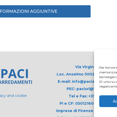
INFORMAZIONI AGGIUNTIVE
Via Virginio 358/360
Per fornire 
memorizzare 
Loc. Anselmo 50025 Montespert
tecnologie 
E-mail: info@paciarrediscolas
ID unici su 
negativamen
PEC: pacisrl@interfreepe
vacy and cookie
Tel e Fax: +39 0571 675
Ac
PI e CF: 05012160486 Registr
Imprese di Firenze (già n. 1061