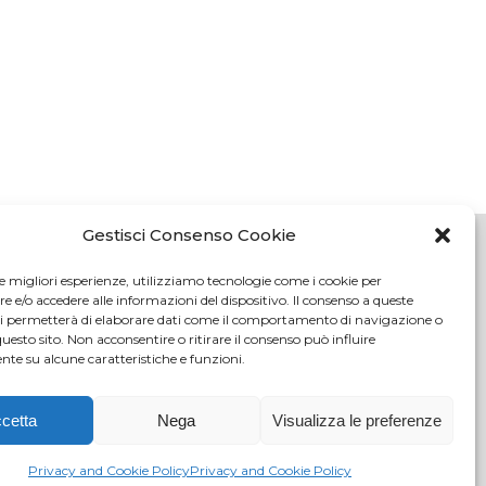
Gestisci Consenso Cookie
le migliori esperienze, utilizziamo tecnologie come i cookie per
e/o accedere alle informazioni del dispositivo. Il consenso a queste
oli (FI)
ci permetterà di elaborare dati come il comportamento di navigazione o
tici.com
questo sito. Non acconsentire o ritirare il consenso può influire
te su alcune caratteristiche e funzioni.
c.it
108
cetta
Nega
Visualizza le preferenze
o delle
4/2000) -
Privacy and Cookie Policy
Privacy and Cookie Policy