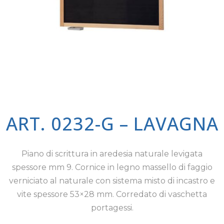
ART. 0232-G – LAVAGNA
Piano di scrittura in aredesia naturale levigata
spessore mm 9. Cornice in legno massello di faggio
verniciato al naturale con sistema misto di incastro e
vite spessore 53×28 mm. Corredato di vaschetta
portagessi.