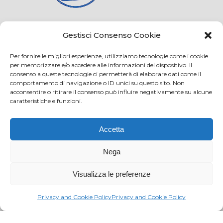
Credits
Privacy and cookie
Gestisci Consenso Cookie
Per fornire le migliori esperienze, utilizziamo tecnologie come i cookie
per memorizzare e/o accedere alle informazioni del dispositivo. Il
consenso a queste tecnologie ci permetterà di elaborare dati come il
Via Virginio 358/360
comportamento di navigazione o ID unici su questo sito. Non
Loc. Anselmo 50025 Montespertoli (FI)
acconsentire o ritirare il consenso può influire negativamente su alcune
caratteristiche e funzioni.
E-mail: info@paciarrediscolastici.com
PEC: pacisrl@interfreepec.it
Accetta
Tel e Fax: +39 0571 675108
PI e CF: 05012160486 Registro delle Imprese di
Nega
Firenze (già n. 10614/2000) - R.E.A. n. 509797
Visualizza le preferenze
Capitale Sociale Euro 20.800,00 i.v.
Privacy and Cookie Policy
Privacy and Cookie Policy