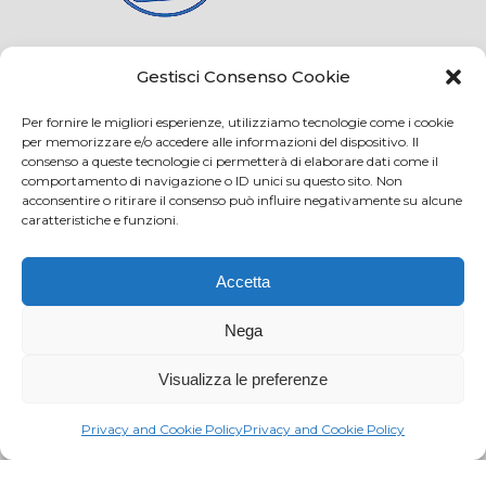
Credits
Privacy and cookie
Gestisci Consenso Cookie
Per fornire le migliori esperienze, utilizziamo tecnologie come i cookie
per memorizzare e/o accedere alle informazioni del dispositivo. Il
consenso a queste tecnologie ci permetterà di elaborare dati come il
Via Virginio 358/360
comportamento di navigazione o ID unici su questo sito. Non
Loc. Anselmo 50025 Montespertoli (FI)
acconsentire o ritirare il consenso può influire negativamente su alcune
caratteristiche e funzioni.
E-mail: info@paciarrediscolastici.com
PEC: pacisrl@interfreepec.it
Accetta
Tel e Fax: +39 0571 675108
PI e CF: 05012160486 Registro delle Imprese di
Nega
Firenze (già n. 10614/2000) - R.E.A. n. 509797
Visualizza le preferenze
Capitale Sociale Euro 20.800,00 i.v.
Privacy and Cookie Policy
Privacy and Cookie Policy