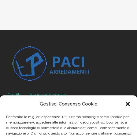
Credits
Privacy and cookie
Gestisci Consenso Cookie
Per fornire le migliori esperienze, utilizziamo tecnologie come i cookie per
memorizzare e/o accedere alle informazioni del dispositivo. Il consenso a
Via Virginio 358/360
queste tecnologie ci permetterà di elaborare dati come il comportamento di
Loc. Anselmo 50025 Montespertoli (FI)
navigazione o ID unici su questo sito. Non acconsentire o ritirare il consenso