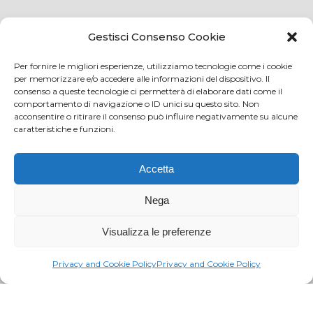
Credits
Privacy and cookie
Gestisci Consenso Cookie
Per fornire le migliori esperienze, utilizziamo tecnologie come i cookie
per memorizzare e/o accedere alle informazioni del dispositivo. Il
consenso a queste tecnologie ci permetterà di elaborare dati come il
Via Virginio 358/360
comportamento di navigazione o ID unici su questo sito. Non
Loc. Anselmo 50025 Montespertoli (FI)
acconsentire o ritirare il consenso può influire negativamente su alcune
caratteristiche e funzioni.
E-mail: info@paciarrediscolastici.com
PEC: pacisrl@interfreepec.it
Accetta
Tel e Fax: +39 0571 675108
PI e CF: 05012160486 Registro delle Imprese di
Nega
Firenze (già n. 10614/2000) - R.E.A. n. 509797
Visualizza le preferenze
Capitale Sociale Euro 20.800,00 i.v.
Privacy and Cookie Policy
Privacy and Cookie Policy