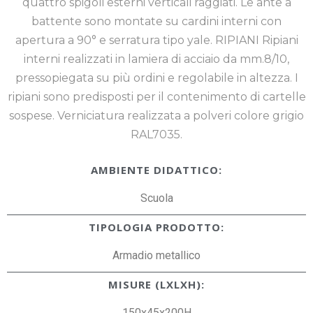
quattro spigoli esterni verticali raggiati. Le ante a
battente sono montate su cardini interni con
apertura a 90° e serratura tipo yale. RIPIANI Ripiani
interni realizzati in lamiera di acciaio da mm.8/10,
pressopiegata su più ordini e regolabile in altezza. I
ripiani sono predisposti per il contenimento di cartelle
sospese. Verniciatura realizzata a polveri colore grigio
RAL7035.
AMBIENTE DIDATTICO:
Scuola
TIPOLOGIA PRODOTTO:
Armadio metallico
MISURE (LXLXH):
150x45x200H