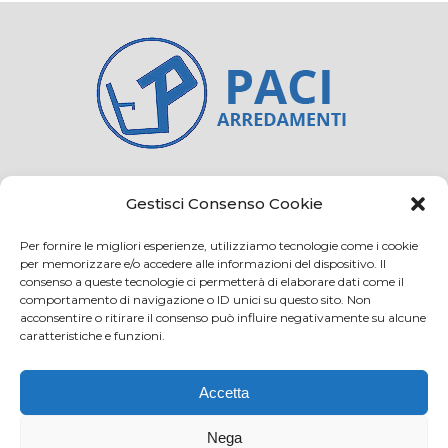
Credits
Privacy and cookie
Gestisci Consenso Cookie
Per fornire le migliori esperienze, utilizziamo tecnologie come i cookie
per memorizzare e/o accedere alle informazioni del dispositivo. Il
consenso a queste tecnologie ci permetterà di elaborare dati come il
Via Virginio 358/360
comportamento di navigazione o ID unici su questo sito. Non
Loc. Anselmo 50025 Montespertoli (FI)
acconsentire o ritirare il consenso può influire negativamente su alcune
caratteristiche e funzioni.
E-mail: info@paciarrediscolastici.com
PEC: pacisrl@interfreepec.it
Accetta
Tel e Fax: +39 0571 675108
PI e CF: 05012160486 Registro delle Imprese di
Nega