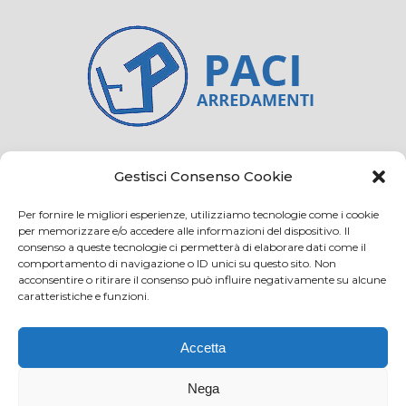
Credits
Privacy and cookie
Gestisci Consenso Cookie
Per fornire le migliori esperienze, utilizziamo tecnologie come i cookie
per memorizzare e/o accedere alle informazioni del dispositivo. Il
consenso a queste tecnologie ci permetterà di elaborare dati come il
Via Virginio 358/360
comportamento di navigazione o ID unici su questo sito. Non
Loc. Anselmo 50025 Montespertoli (FI)
acconsentire o ritirare il consenso può influire negativamente su alcune
caratteristiche e funzioni.
E-mail: info@paciarrediscolastici.com
PEC: pacisrl@interfreepec.it
Accetta
Tel e Fax: +39 0571 675108
PI e CF: 05012160486 Registro delle Imprese di
Nega