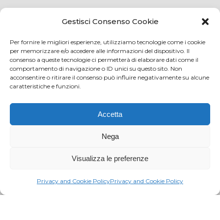
Credits
Privacy and cookie
Gestisci Consenso Cookie
Per fornire le migliori esperienze, utilizziamo tecnologie come i cookie
per memorizzare e/o accedere alle informazioni del dispositivo. Il
consenso a queste tecnologie ci permetterà di elaborare dati come il
Via Virginio 358/360
comportamento di navigazione o ID unici su questo sito. Non
Loc. Anselmo 50025 Montespertoli (FI)
acconsentire o ritirare il consenso può influire negativamente su alcune
caratteristiche e funzioni.
E-mail: info@paciarrediscolastici.com
PEC: pacisrl@interfreepec.it
Accetta
Tel e Fax: +39 0571 675108
PI e CF: 05012160486 Registro delle Imprese di
Nega
Firenze (già n. 10614/2000) - R.E.A. n. 509797
Visualizza le preferenze
Capitale Sociale Euro 20.800,00 i.v.
Privacy and Cookie Policy
Privacy and Cookie Policy