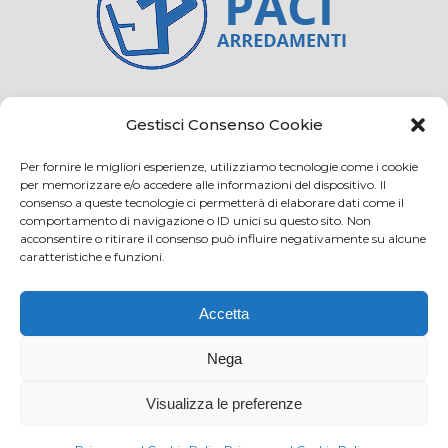
Credits
Privacy and cookie
Gestisci Consenso Cookie
Per fornire le migliori esperienze, utilizziamo tecnologie come i cookie
per memorizzare e/o accedere alle informazioni del dispositivo. Il
consenso a queste tecnologie ci permetterà di elaborare dati come il
Via Virginio 358/360
comportamento di navigazione o ID unici su questo sito. Non
Loc. Anselmo 50025 Montespertoli (FI)
acconsentire o ritirare il consenso può influire negativamente su alcune
caratteristiche e funzioni.
E-mail: info@paciarrediscolastici.com
PEC: pacisrl@interfreepec.it
Accetta
Tel e Fax: +39 0571 675108
PI e CF: 05012160486 Registro delle Imprese di
Nega
Firenze (già n. 10614/2000) - R.E.A. n. 509797
Visualizza le preferenze
Capitale Sociale Euro 20.800,00 i.v.