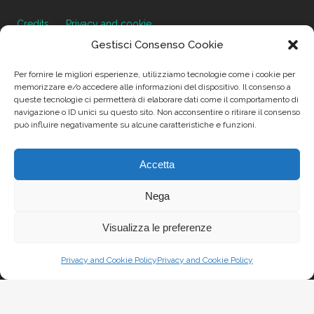
Credits
Privacy and cookie
Gestisci Consenso Cookie
Per fornire le migliori esperienze, utilizziamo tecnologie come i cookie per
memorizzare e/o accedere alle informazioni del dispositivo. Il consenso a
Via Virginio 358/360
queste tecnologie ci permetterà di elaborare dati come il comportamento di
Loc. Anselmo 50025 Montespertoli (FI)
navigazione o ID unici su questo sito. Non acconsentire o ritirare il consenso
E-mail: info@paciarrediscolastici.com
può influire negativamente su alcune caratteristiche e funzioni.
PEC: pacisrl@interfreepec.it
Tel e Fax: +39 0571 675108
Accetta
PI e CF: 05012160486 Registro delle Imprese di Firenze
Nega
(già n. 10614/2000) - R.E.A. n. 509797 Capitale Sociale
Euro 20.800,00 i.v.
Visualizza le preferenze
Privacy and Cookie Policy
Privacy and Cookie Policy