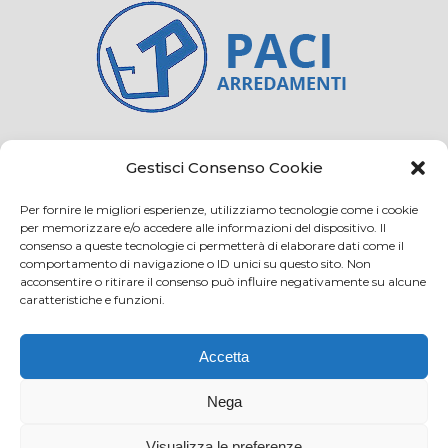
Credits
Privacy and cookie
Gestisci Consenso Cookie
Per fornire le migliori esperienze, utilizziamo tecnologie come i cookie
per memorizzare e/o accedere alle informazioni del dispositivo. Il
consenso a queste tecnologie ci permetterà di elaborare dati come il
Via Virginio 358/360
comportamento di navigazione o ID unici su questo sito. Non
Loc. Anselmo 50025 Montespertoli (FI)
acconsentire o ritirare il consenso può influire negativamente su alcune
caratteristiche e funzioni.
E-mail: info@paciarrediscolastici.com
PEC: pacisrl@interfreepec.it
Accetta
Tel e Fax: +39 0571 675108
PI e CF: 05012160486 Registro delle Imprese di
Nega
Firenze (già n. 10614/2000) - R.E.A. n. 509797
Visualizza le preferenze