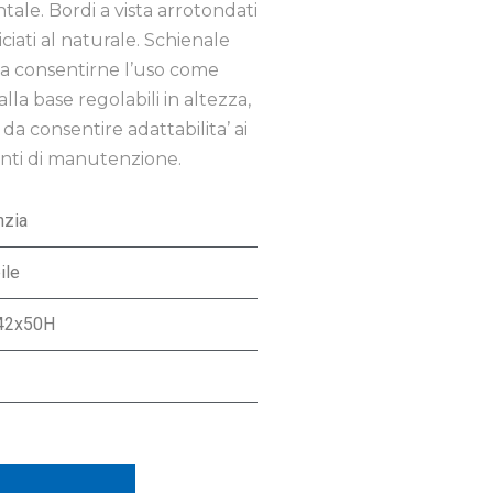
ntale. Bordi a vista arrotondati
iciati al naturale. Schienale
 da consentirne l’uso come
lla base regolabili in altezza,
 da consentire adattabilita’ ai
venti di manutenzione.
nzia
ile
42x50H