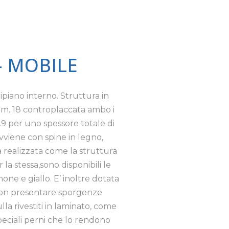
– MOBILE
ipiano interno. Struttura in
mm. 18 controplaccata ambo i
.9 per uno spessore totale di
vviene con spine in legno,
ta realizzata come la struttura
la stessa,sono disponibili le
one e giallo. E’ inoltre dotata
 non presentare sporgenze
lla rivestiti in laminato, come
speciali perni che lo rendono