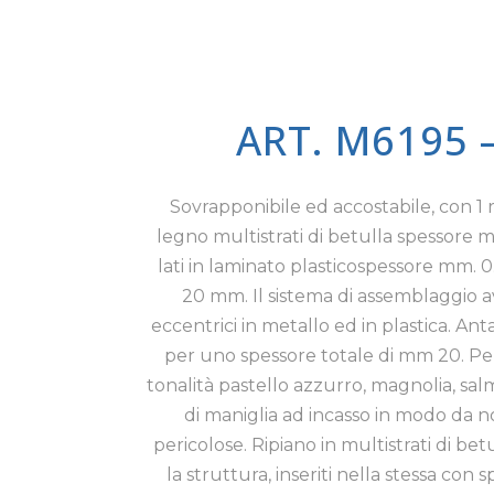
ART. M6195 
Sovrapponibile ed accostabile, con 1 r
legno multistrati di betulla spessore 
lati in laminato plasticospessore mm. 0
20 mm. Il sistema di assemblaggio a
eccentrici in metallo ed in plastica. An
per uno spessore totale di mm 20. Per 
tonalità pastello azzurro, magnolia, salm
di maniglia ad incasso in modo da
pericolose. Ripiano in multistrati di betu
la struttura, inseriti nella stessa con 