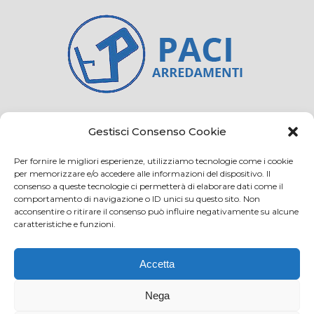
Credits
Privacy and cookie
Gestisci Consenso Cookie
Per fornire le migliori esperienze, utilizziamo tecnologie come i cookie
per memorizzare e/o accedere alle informazioni del dispositivo. Il
consenso a queste tecnologie ci permetterà di elaborare dati come il
Via Virginio 358/360
comportamento di navigazione o ID unici su questo sito. Non
Loc. Anselmo 50025 Montespertoli (FI)
acconsentire o ritirare il consenso può influire negativamente su alcune
caratteristiche e funzioni.
E-mail: info@paciarrediscolastici.com
PEC: pacisrl@interfreepec.it
Accetta
Tel e Fax: +39 0571 675108
PI e CF: 05012160486 Registro delle Imprese di
Nega
Firenze (già n. 10614/2000) - R.E.A. n. 509797