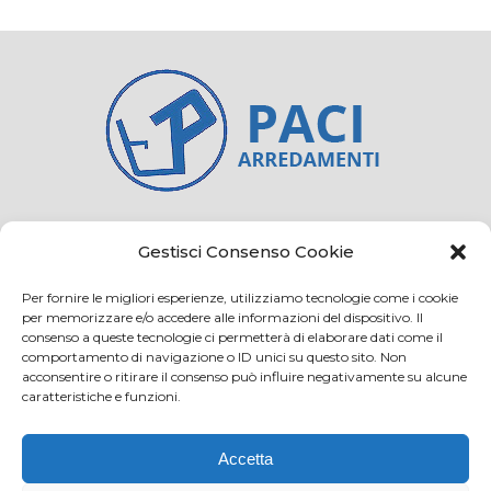
Credits
Privacy and cookie
Gestisci Consenso Cookie
Per fornire le migliori esperienze, utilizziamo tecnologie come i cookie
per memorizzare e/o accedere alle informazioni del dispositivo. Il
consenso a queste tecnologie ci permetterà di elaborare dati come il
Via Virginio 358/360
comportamento di navigazione o ID unici su questo sito. Non
Loc. Anselmo 50025 Montespertoli (FI)
acconsentire o ritirare il consenso può influire negativamente su alcune
caratteristiche e funzioni.
E-mail: info@paciarrediscolastici.com
PEC: pacisrl@interfreepec.it
Accetta
Tel e Fax: +39 0571 675108