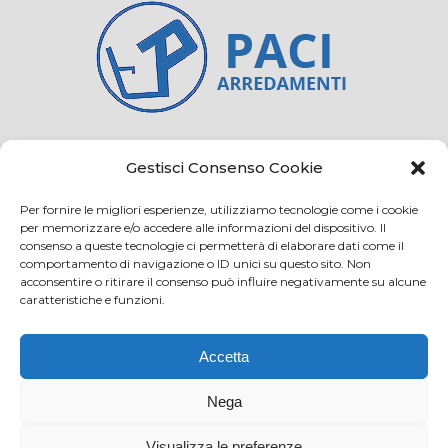
Credits
Privacy and cookie
Gestisci Consenso Cookie
Per fornire le migliori esperienze, utilizziamo tecnologie come i cookie
per memorizzare e/o accedere alle informazioni del dispositivo. Il
consenso a queste tecnologie ci permetterà di elaborare dati come il
Via Virginio 358/360
comportamento di navigazione o ID unici su questo sito. Non
Loc. Anselmo 50025 Montespertoli (FI)
acconsentire o ritirare il consenso può influire negativamente su alcune
caratteristiche e funzioni.
E-mail: info@paciarrediscolastici.com
PEC: pacisrl@interfreepec.it
Accetta
Tel e Fax: +39 0571 675108
PI e CF: 05012160486 Registro delle Imprese di
Nega
Firenze (già n. 10614/2000) - R.E.A. n. 509797
Visualizza le preferenze