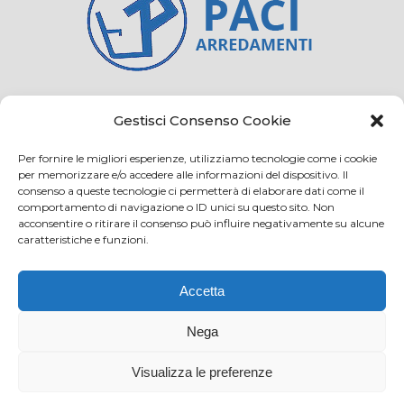
Credits
Privacy and cookie
Gestisci Consenso Cookie
Per fornire le migliori esperienze, utilizziamo tecnologie come i cookie
per memorizzare e/o accedere alle informazioni del dispositivo. Il
consenso a queste tecnologie ci permetterà di elaborare dati come il
Via Virginio 358/360
comportamento di navigazione o ID unici su questo sito. Non
Loc. Anselmo 50025 Montespertoli (FI)
acconsentire o ritirare il consenso può influire negativamente su alcune
caratteristiche e funzioni.
E-mail: info@paciarrediscolastici.com
PEC: pacisrl@interfreepec.it
Accetta
Tel e Fax: +39 0571 675108
PI e CF: 05012160486 Registro delle Imprese di
Nega
Firenze (già n. 10614/2000) - R.E.A. n. 509797
Visualizza le preferenze
Capitale Sociale Euro 20.800,00 i.v.