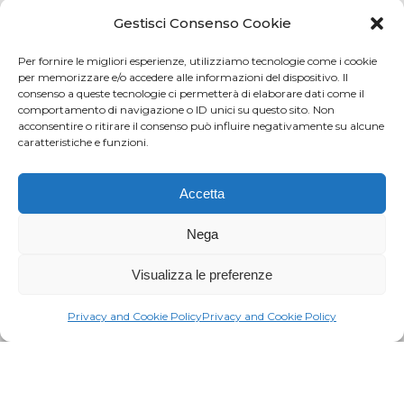
Credits
Privacy and cookie
Gestisci Consenso Cookie
Per fornire le migliori esperienze, utilizziamo tecnologie come i cookie
per memorizzare e/o accedere alle informazioni del dispositivo. Il
consenso a queste tecnologie ci permetterà di elaborare dati come il
Via Virginio 358/360
comportamento di navigazione o ID unici su questo sito. Non
Loc. Anselmo 50025 Montespertoli (FI)
acconsentire o ritirare il consenso può influire negativamente su alcune
caratteristiche e funzioni.
E-mail: info@paciarrediscolastici.com
PEC: pacisrl@interfreepec.it
Accetta
Tel e Fax: +39 0571 675108
PI e CF: 05012160486 Registro delle Imprese di
Nega
Firenze (già n. 10614/2000) - R.E.A. n. 509797
Visualizza le preferenze
Capitale Sociale Euro 20.800,00 i.v.
Privacy and Cookie Policy
Privacy and Cookie Policy