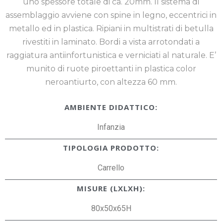
uno spessore totale di ca. 20mm. Il sistema di
assemblaggio avviene con spine in legno, eccentrici in
metallo ed in plastica. Ripiani in multistrati di betulla
rivestiti in laminato. Bordi a vista arrotondati a
raggiatura antiinfortunistica e verniciati al naturale. E’
munito di ruote piroettanti in plastica color
neroantiurto, con altezza 60 mm.
AMBIENTE DIDATTICO:
Infanzia
TIPOLOGIA PRODOTTO:
Carrello
MISURE (LXLXH):
80x50x65H