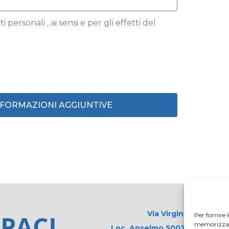
 personali , ai sensi e per gli effetti del
INFORMAZIONI AGGIUNTIVE
Via Virginio 358/360
Per fornire 
memorizzare 
Loc. Anselmo 50025 Montespert