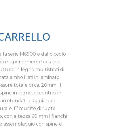
 CARRELLO
lla serie M6900 e dal piccolo
ito superiormente cosi’ da
ttura in legno multistrati di
ta ambo i lati in laminato
sore totale di ca. 20mm. Il
pine in legno, eccentrici in
a arrotondati a raggiatura
turale. E’ munito di ruote
to, con altezza 60 mm I fianchi
a e assemblaggio con spine e