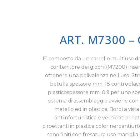
ART. M7300 –
E’ composto da un carrello multiuso de
contenitore dei giochi (M7200) inser
ottenere una polivalenza nell’uso. Stru
betulla spessore mm. 18 controplacca
plasticospessore mm. 0.9 per uno spes
sistema di assemblaggio avviene con s
metallo ed in plastica. Bordi a vist
antiinfortunistica e verniciati al na
piroettanti in plastica color neroantiur
sono finiti con fresatura uso manigli