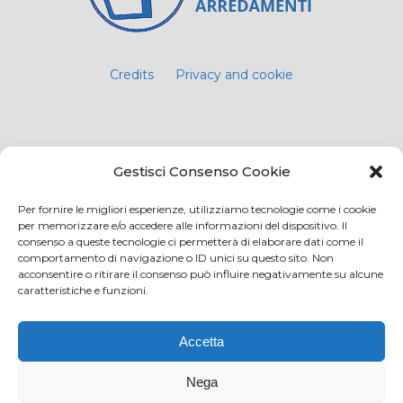
Credits
Privacy and cookie
Via Virginio 358/360
Gestisci Consenso Cookie
Loc. Anselmo 50025 Montespertoli (FI)
E-mail: info@paciarrediscolastici.com
Per fornire le migliori esperienze, utilizziamo tecnologie come i cookie
per memorizzare e/o accedere alle informazioni del dispositivo. Il
PEC: pacisrl@interfreepec.it
consenso a queste tecnologie ci permetterà di elaborare dati come il
comportamento di navigazione o ID unici su questo sito. Non
Tel e Fax: +39 0571 675108
acconsentire o ritirare il consenso può influire negativamente su alcune
PI e CF: 05012160486 Registro delle Imprese di
caratteristiche e funzioni.
Firenze (già n. 10614/2000) - R.E.A. n. 509797
Capitale Sociale Euro 20.800,00 i.v.
Accetta
Nega