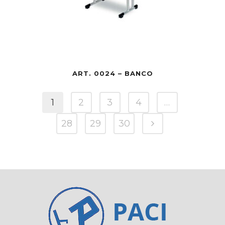
ART. 0024 – BANCO
1
2
3
4
…
28
29
30