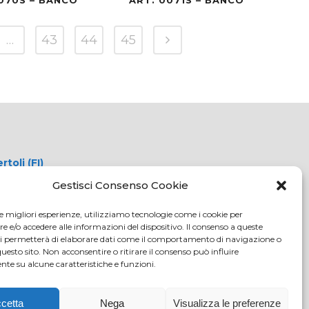
…
43
44
45
oli (FI)
tici.com
Gestisci Consenso Cookie
c.it
le migliori esperienze, utilizziamo tecnologie come i cookie per
108
e/o accedere alle informazioni del dispositivo. Il consenso a queste
o delle
ci permetterà di elaborare dati come il comportamento di navigazione o
questo sito. Non acconsentire o ritirare il consenso può influire
4/2000) -
te su alcune caratteristiche e funzioni.
ale Euro
cetta
Nega
Visualizza le preferenze