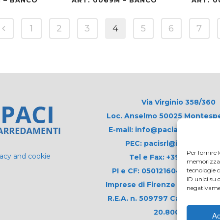
1
2
3
4
5
6
7
Via Virginio 358/360
Loc. Anselmo 50025 Montespert
E-mail: info@paciarrediscolas
PEC: pacisrl@interfreepe
Per fornire 
vacy and cookie
Tel e Fax: +39 0571 675
memorizzare 
PI e CF: 05012160486 Registr
tecnologie 
ID unici su 
Imprese di Firenze (già n. 1061
negativamen
R.E.A. n. 509797 Capitale Soci
20.800,00 i.v.
Ac