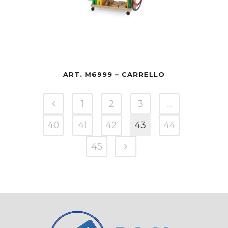
ART. M6999 – CARRELLO
1
2
3
…
40
41
42
43
44
45