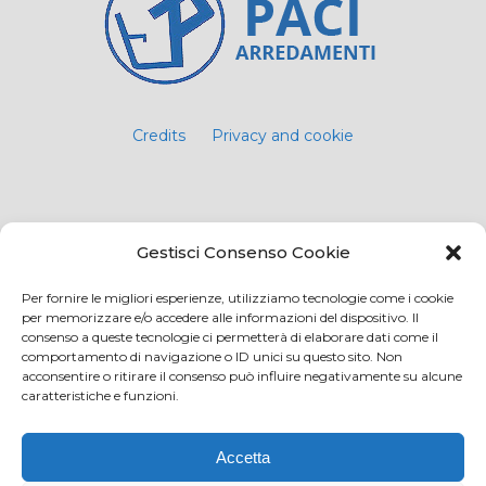
Credits
Privacy and cookie
Via Virginio 358/360
Gestisci Consenso Cookie
Loc. Anselmo 50025 Montespertoli (FI)
E-mail: info@paciarrediscolastici.com
Per fornire le migliori esperienze, utilizziamo tecnologie come i cookie
per memorizzare e/o accedere alle informazioni del dispositivo. Il
PEC: pacisrl@interfreepec.it
consenso a queste tecnologie ci permetterà di elaborare dati come il
comportamento di navigazione o ID unici su questo sito. Non
Tel e Fax: +39 0571 675108
acconsentire o ritirare il consenso può influire negativamente su alcune
PI e CF: 05012160486 Registro delle Imprese di
caratteristiche e funzioni.
Firenze (già n. 10614/2000) - R.E.A. n. 509797
Capitale Sociale Euro 20.800,00 i.v.
Accetta