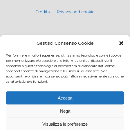
Credits
Privacy and cookie
Via Virginio 358/360
Gestisci Consenso Cookie
Loc. Anselmo 50025 Montespertoli (FI)
E-mail: info@paciarrediscolastici.com
Per fornire le migliori esperienze, utilizziamo tecnologie come i cookie
per memorizzare e/o accedere alle informazioni del dispositivo. Il
PEC: pacisrl@interfreepec.it
consenso a queste tecnologie ci permetterà di elaborare dati come il
comportamento di navigazione o ID unici su questo sito. Non
Tel e Fax: +39 0571 675108
acconsentire o ritirare il consenso può influire negativamente su alcune
PI e CF: 05012160486 Registro delle Imprese di
caratteristiche e funzioni.
Firenze (già n. 10614/2000) - R.E.A. n. 509797
Capitale Sociale Euro 20.800,00 i.v.
Accetta
Nega
Visualizza le preferenze